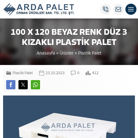
100 X 120 BEYAZ RENK DÜZ 3
KIZAKLI PLASTİK PALET
Anasayfa
»
Ürünler
»
Plastik Palet
Plastik Palet
23.10.2023
0
412