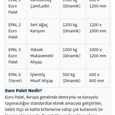
EPAL 1
Kurutulmuş
1500 kg
800 x
Euro
Çam/Ladin
(Dinamik)
1200 mm
Palet
EPAL 2
Sert Ağaç
1250 kg
1200 x
Euro
Karışımı
(Dinamik)
1000 mm
Palet
EPAL 3
Yüksek
1000 kg
1000 x
Euro
Mukavemetli
(Dinamik)
1200 mm
Palet
Ahşap
EPAL 6
İşlenmiş
500 kg
600 x
(Yarım)
Masif Ahşap
(Dinamik)
800 mm
Euro Palet Nedir?
Euro Palet, Avrupa genelinde demiryolu ve karayolu
taşımacılığını standardize etmek amacıyla geliştirilen,
belirli ölçü ve kalite kriterlerine sahip çok kullanımlı bir