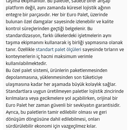
taşıma ekipmanıdır. Bu paletler, sadece birer ahşap
platform değil, aynı zamanda küresel lojistik ağının
entegre bir parçasıdır. Her bir Euro Palet, üzerinde
bulunan özel damgalar sayesinde izlenebilir ve kalite
kontrol süreçlerinden geçtiği belgelenir. Bu
standardizasyon, farklı ülkelerdeki işletmelerin aynı
taşıma ekipmanını kullanarak iş birliği yapmasına olanak
tanır. Özellikle
standart palet ölçüleri
sayesinde tırların ve
konteynerlerin iç hacmi maksimum verimle
kullanılabilmektedir.
Bu özel palet sistemi, ürünlerin paketlenmesinden
depolanmasına, yüklenmesinden son tüketiciye
ulaşmasına kadar her aşamada büyük kolaylık sağlar.
Standartlara uygun üretilmeyen paletler lojistik zincirinde
kırılmalara veya gecikmelere yol açabilirken, orijinal bir
Euro Palet her zaman güvenli bir sevkiyatın garantisidir.
Ayrıca, bu paletlerin tamir edilebilir olması ve geri
dönüşüm döngüsüne dahil edilebilmesi, onları
sürdürülebilir ekonomi için vazgeçilmez kılar.